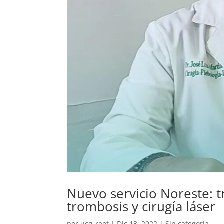
Nuevo servicio Noreste: t
trombosis y cirugía láser
por
ucq-root
|
Dic 13, 2022
|
Sin categoría