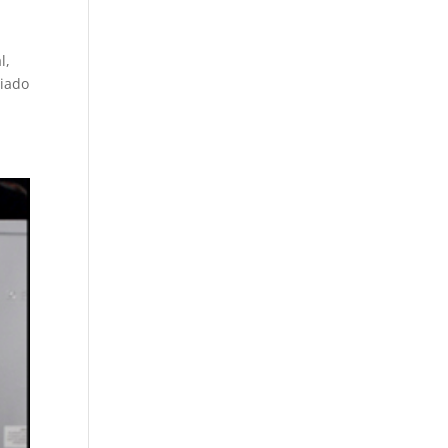
l,
ciado