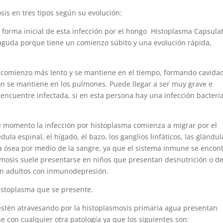
sis en tres tipos según su evolución:
a forma inicial de esta infección por el hongo Histoplasma Capsula
 aguda porque tiene un comienzo súbito y una evolución rápida,
un comienzo más lento y se mantiene en el tiempo, formando cavida
ón se mantiene en los pulmones. Puede llegar a ser muy grave e
 encuentre infectada, si en esta persona hay una infección bacteri
e momento la infección por histoplasma comienza a migrar por el
la espinal, el hígado, el bazo, los ganglios linfáticos, las glándul
la ósea por medio de la sangre, ya que el sistema inmune se encon
asmosis suele presentarse en niños que presentan desnutrición o d
n adultos con inmunodepresión.
istoplasma que se presente.
estén atravesando por la histoplasmosis primaria agua presentan
 con cualquier otra patología ya que los siguientes son: