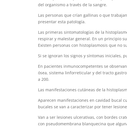
del organismo a través de la sangre.
Las personas que crían gallinas o que trabaj
presentar esta patología.
Las primeras sintomatologías de la histoplasmos
respirar y malestar general. En un principio s
Existen personas con histoplasmosis que no s
Si se ignoran los signos y síntomas iniciales,
En pacientes inmunocompetentes se observan
ósea, sistema linforreticular y del tracto gast
a 200.
Las manifestaciones cutáneas de la histoplas
Aparecen manifestaciones en cavidad bucal c
bucales se van a caracterizar por tener lesion
Van a ser lesiones ulcerativas, con bordes cra
con pseudomembrana blanquecina que algunas v