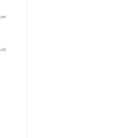
que
Los