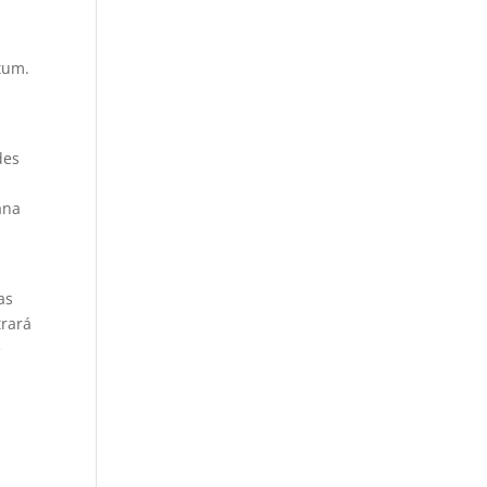
tum.
des
ana
as
trará
e