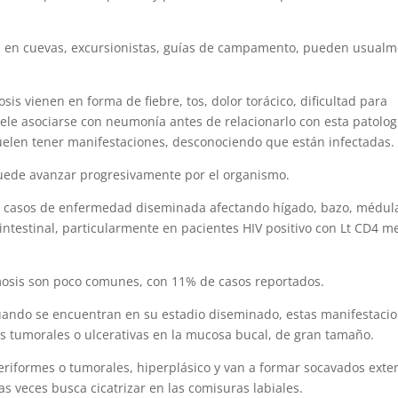
an en cuevas, excursionistas, guías de campamento, pueden usual
is vienen en forma de fiebre, tos, dolor torácico, dificultad para
uele asociarse con neumonía antes de relacionarlo con esta patolog
uelen tener manifestaciones, desconociendo que están infectadas.
 puede avanzar progresivamente por el organismo.
 casos de enfermedad diseminada afectando hígado, bazo, médul
rointestinal, particularmente en pacientes HIV positivo con Lt CD4 m
mosis son poco comunes, con 11% de casos reportados.
uando se encuentran en su estadio diseminado, estas manifestaci
es tumorales o ulcerativas en la mucosa bucal, de gran tamaño.
teriformes o tumorales, hiperplásico y van a formar socavados exte
eces busca cicatrizar en las comisuras labiales.